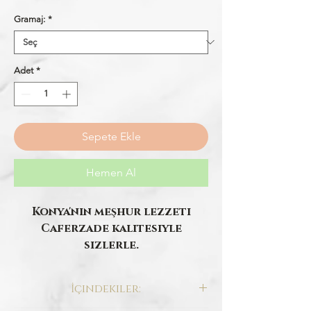
Fiyat
Gramaj:
*
Adet
*
Sepete Ekle
Hemen Al
Konya'nın meşhur lezzeti
Caferzade kalitesiyle
sizlerle.
İçindekiler: