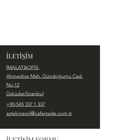
İLETİŞİM
İMALAT&OFİS:
Ahmediye Mah. Gündoğumu Cad.
No:12
Üsküdar/İstanbul
+90-545 337 1 337
aytekinerol@caferzade.com.tr
İLETİŞİM FORMU