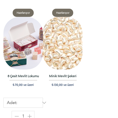
Hazırlanıyor
Hazırlanıyor
8 Çesit Mevlit Lokumu
Minik Mevlit Şekeri
İndirimli Fiyat
İndirimli Fiyat
₺70,00
ve üzeri
₺130,00
ve üzeri