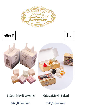
(1)
Filtre
6 Çeşit Mevlit Lokumu
Kutuda Mevlit Şekeri
İndirimli Fiyat
İndirimli Fiyat
₺60,00
ve üzeri
₺85,00
ve üzeri