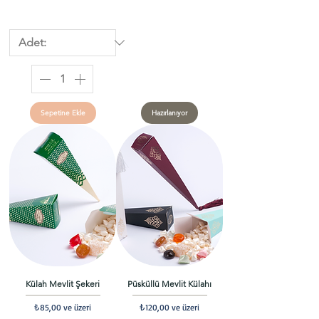
Sepetine Ekle
Hazırlanıyor
Külah Mevlit Şekeri
Püsküllü Mevlit Külahı
İndirimli Fiyat
İndirimli Fiyat
₺85,00
ve üzeri
₺120,00
ve üzeri