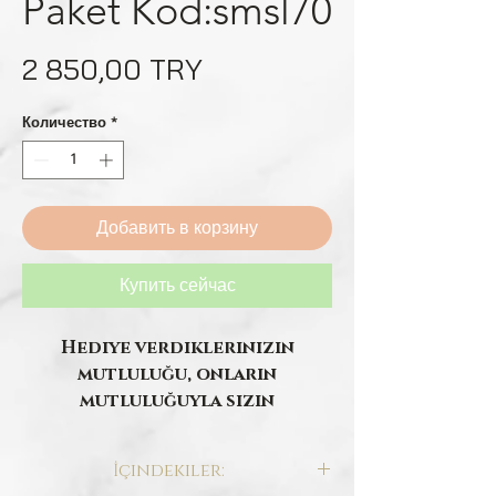
Paket Kod:smsl70
Цена
2 850,00 TRY
Количество
*
Добавить в корзину
Купить сейчас
Hediye verdiklerinizin
mutluluğu, onların
mutluluğuyla sizin
mutluluğunuz...
Bir paket lokumun ortama
İçindekiler:
saçtığı neşe ile sevdiklerinizi