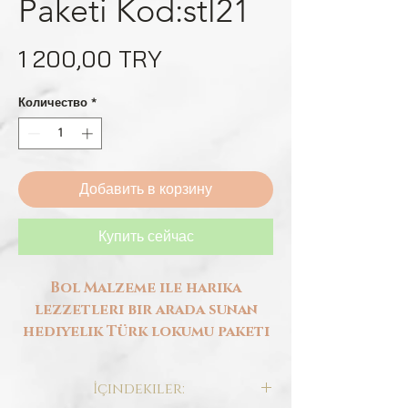
Paketi Kod:stl21
Цена
1 200,00 TRY
Количество
*
Добавить в корзину
Купить сейчас
Bol Malzeme ile harika
lezzetleri bir arada sunan
hediyelik Türk lokumu paketi
İçindekiler: