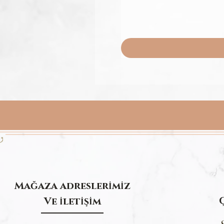
Mağaza adresler
m
z
İ
İ
Ve
let
ş
m
İ
İ
İ
-