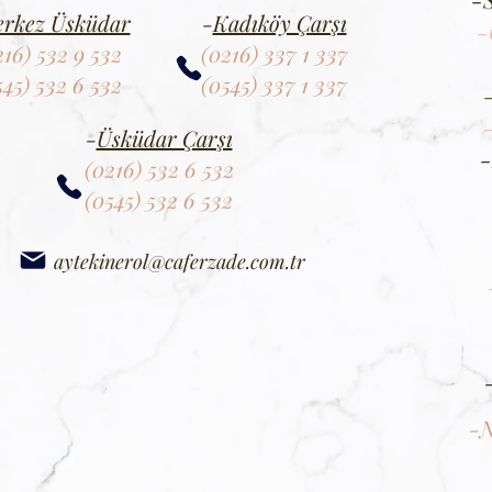
rkez Üsküdar
-
Kadıköy Çarşı
-
216) 532 9 532
(0216) 337 1 337
545) 532 6 532
(0545) 337 1 337
-
Üsküdar Çarşı
-
(0216) 532 6 532
(0545) 532 6 532
aytekinerol@caferzade.com.tr
-N