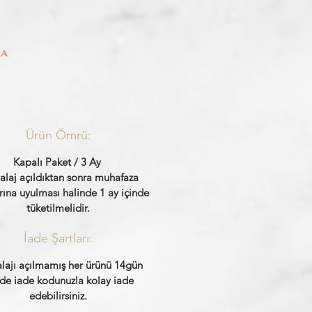
da
Ürün Ömrü:
Kapalı Paket / 3 Ay
laj açıldıktan sonra muhafaza
rına uyulması halinde 1 ay içinde
tüketilmelidir.
İade Şartları:
ajı açılmamış her ürünü 14gün
nde iade kodunuzla kolay iade
edebilirsiniz.