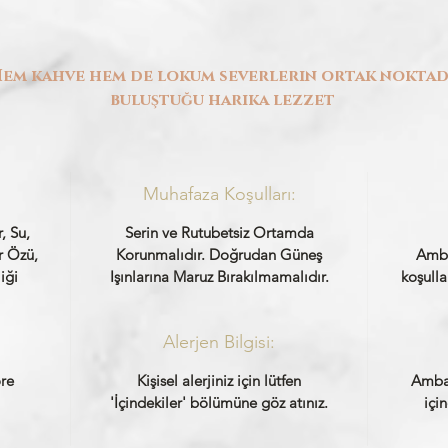
em kahve hem de lokum severlerin ortak nokta
buluştuğu harika lezzet
Muhafaza Koşulları:
, Su,
Serin ve Rutubetsiz Ortamda
r Özü,
Korunmalıdır. Doğrudan Güneş
Amba
iği
Işınlarına Maruz Bırakılmamalıdır.
koşulla
Alerjen Bilgisi:
re
Kişisel alerjiniz için lütfen
Ambal
'İçindekiler' bölümüne göz atınız.
içi