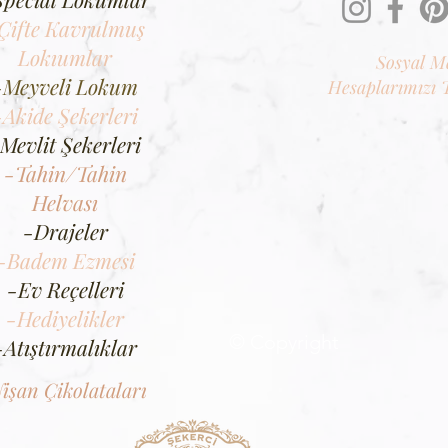
Çifte Kavrulmuş
Lokıumlar
Sosyal M
-Meyveli Lokum
Hesaplarımızı 
-Akide Şekerleri
Mevlit Şekerleri
-Tahin/Tahin
Helvası
-Drajeler
-Badem Ezmesi
-Ev Reçelleri
-Hediyelikler
© Copyright
-Atıştırmalıklar
işan Çikolataları