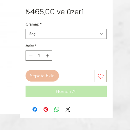
İndirimli
₺465,00
ve üzeri
Fiyat
Gramaj:
*
Seç
Adet
*
Sepete Ekle
Hemen Al