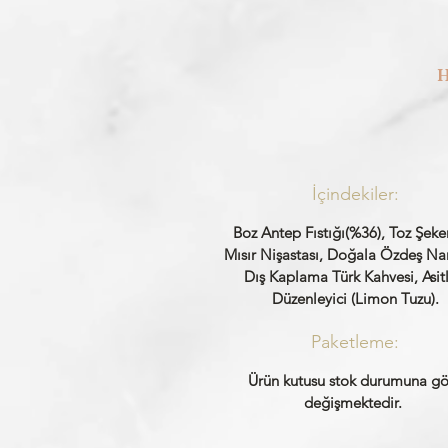
H
İçindekiler:
Boz Antep Fıstığı(%36), Toz Şeker
Mısır Nişastası, Doğala Özdeş Na
Dış Kaplama Türk Kahvesi, Asitl
Düzenleyici (Limon Tuzu).
Paketleme:
Ürün kutusu stok durumuna gö
değişmektedir.