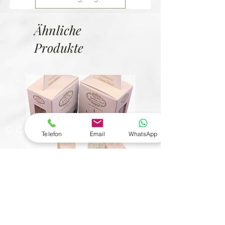
Ähnliche
Produkte
© Copyright
Telefon
Email
WhatsApp
6 Çeşit Mevlit Lokumu
Bütün Fındıklı Kristal Çik