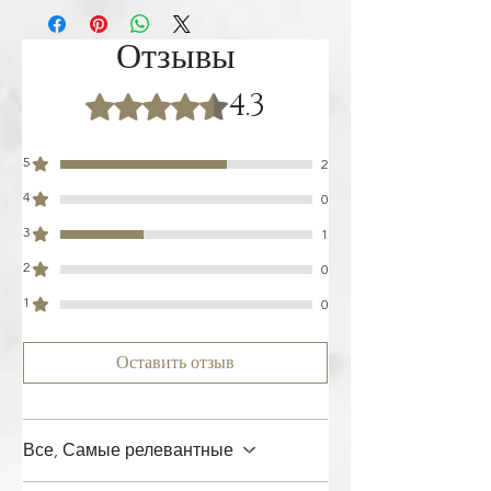
невскрытый товар в течение 14 дней,
указав код возврата easy easy.
Отзывы
4.3
Оценка: 4,3 из 5 звезд.
5
2
4
0
3
1
2
0
1
0
Оставить отзыв
Все, Самые релевантные