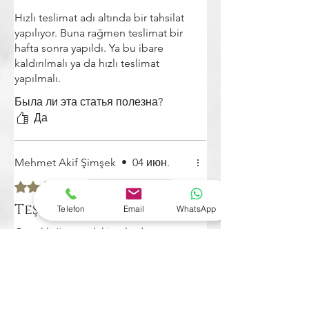
Hızlı teslimat adı altında bir tahsilat
yapılıyor. Buna rağmen teslimat bir
hafta sonra yapıldı. Ya bu ibare
kaldırılmalı ya da hızlı teslimat
yapılmalı.
Была ли эта статья полезна?
Да
Mehmet Akif Şimşek
•
04 июн.
Оценка: 5 из 5 звезд.
Проверено
Teşekkürler
Telefon
Email
WhatsApp
Çocukluğumuzdaki tatlardan
tadımlıı almak istedim. Tam
istediğim gibi çıktı hepsi.
Была ли эта статья полезна?
Да