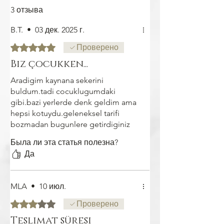
3 отзыва
B.T.
•
03 дек. 2025 г.
Оценка: 5 из 5 звезд.
Проверено
Biz çocukken...
Aradigim kaynana sekerini
buldum.tadi cocuklugumdaki
gibi.bazi yerlerde denk geldim ama
hepsi kotuydu.geleneksel tarifi
bozmadan bugunlere getirdiginiz
icin kendi adima cok tesekkur
Была ли эта статья полезна?
ederim
Да
MLA
•
10 июл.
Оценка: 3 из 5 звезд.
Проверено
Teslimat süresi