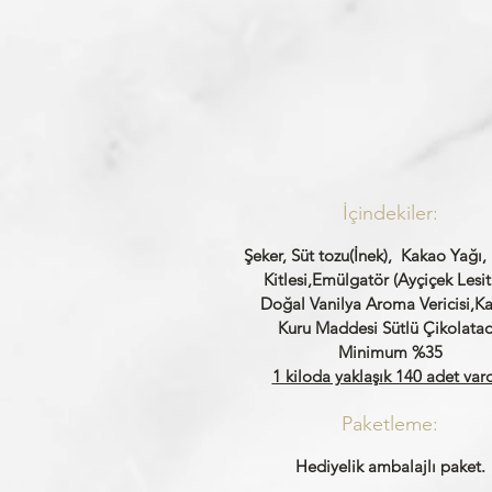
İçindekiler:
Şeker, Süt tozu(İnek), Kakao Yağı
Kitlesi,Emülgatör (Ayçiçek Lesiti
Doğal Vanilya Aroma Vericisi,K
Kuru Maddesi Sütlü Çikolata
Minimum %35
1 kiloda yaklaşık 140 adet vard
Paketleme:
Hediyelik ambalajlı paket.