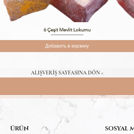
Быстрый просмотр
6 Çeşit Mevlit Lokumu
Добавить в корзину
ALIŞVERİŞ SAYFASINA DÖN <
ÜRÜN
SOSYAL 