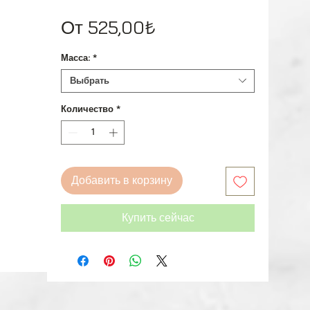
Спеццена
От
525,00₺
Масса:
*
Выбрать
Количество
*
Добавить в корзину
Купить сейчас