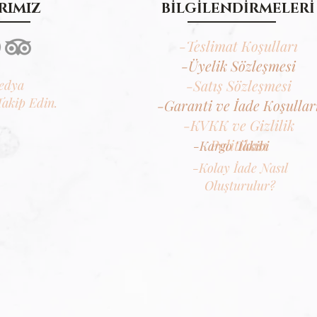
RIMIZ
BİLGİLENDİRMELERİ
-Teslimat Koşulları
-Üyelik Sözleşmesi
-Satış Sözleşmesi
edya
Takip Edin.
-Garanti ve İade Koşullar
-KVKK ve Gizlilik
Politikası
-Kargo Takibi
-Kolay İade Nasıl
Oluşturulur?