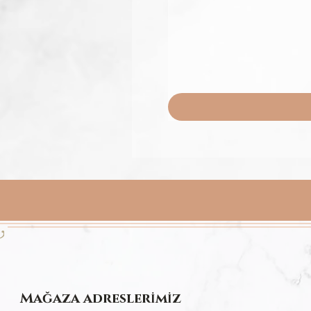
Mağaza adresler
m
z
İ
İ