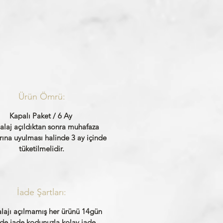
Ürün Ömrü:
Kapalı Paket / 6 Ay
laj açıldıktan sonra muhafaza
rına uyulması halinde 3 ay içinde
tüketilmelidir.
İade Şartları:
ajı açılmamış her ürünü 14gün
nde iade kodunuzla kolay iade