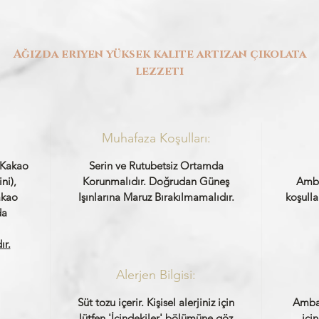
Ağızda eriyen yüksek kalite artizan çikolata
lezzeti
Muhafaza Koşulları:
, Kakao
Serin ve Rutubetsiz Ortamda
ni),
Korunmalıdır. Doğrudan Güneş
Amba
akao
Işınlarına Maruz Bırakılmamalıdır.
koşulla
da
ır.
Alerjen Bilgisi:
Süt tozu içerir. Kişisel alerjiniz için
Ambal
lütfen 'İçindekiler' bölümüne göz
içi