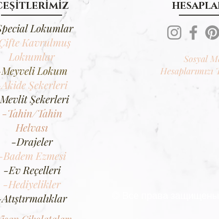
ÇEŞİTLERİMİZ
HESAPLA
Special Lokumlar
Çifte Kavrulmuş
Lokıumlar
Sosyal M
-Meyveli Lokum
Hesaplarımızı 
-Akide Şekerleri
Mevlit Şekerleri
-Tahin/Tahin
Helvası
-Drajeler
-Badem Ezmesi
-Ev Reçelleri
-Hediyelikler
© Все права защищены
-Atıştırmalıklar
işan Çikolataları