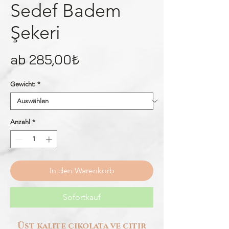
Sedef Badem
Şekeri
Sale-
ab
285,00₺
Preis
Gewicht:
*
Anzahl
*
In den Warenkorb
Sofortkauf
Üst kalite çikolata ve çıtır