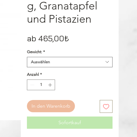
g, Granatapfel
und Pistazien
Sale-
ab
465,00₺
Preis
Gewicht:
*
Auswählen
Anzahl
*
In den Warenkorb
Sofortkauf