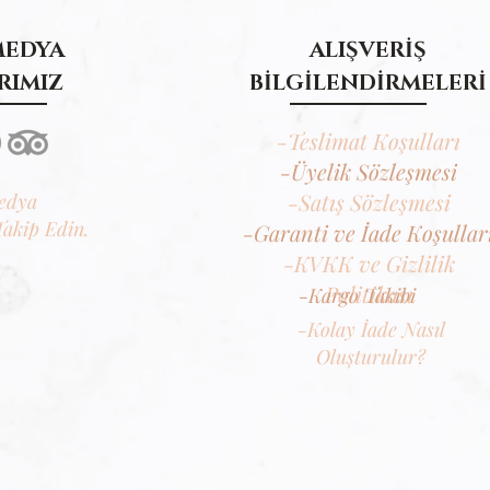
MEDYA
ALIŞVERİŞ
RIMIZ
BİLGİLENDİRMELERİ
-Teslimat Koşulları
-Üyelik Sözleşmesi
-Satış Sözleşmesi
edya
Takip Edin.
-Garanti ve İade Koşullar
-KVKK ve Gizlilik
Politikası
-Kargo Takibi
-Kolay İade Nasıl
Oluşturulur?