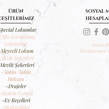
ÜRÜN
SOSYAL 
ÇEŞİTLERİMİZ
HESAPLA
Special Lokumlar
Çifte Kavrulmuş
Lokıumlar
Sosyal M
-Meyveli Lokum
Hesaplarımızı 
-Akide Şekerleri
Mevlit Şekerleri
-Tahin/Tahin
Helvası
-Drajeler
-Badem Ezmesi
-Ev Reçelleri
-Hediyelikler