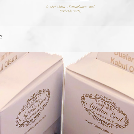
(Außer Milch-, Schokoladen- und
Sorbetdesserts)
e