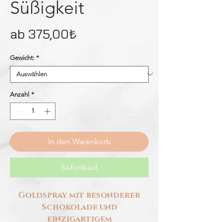
Süßigkeit
Sale-
ab
375,00₺
Preis
Gewicht:
*
Anzahl
*
In den Warenkorb
Sofortkauf
Goldspray mit besonderer
Schokolade und
einzigartigem