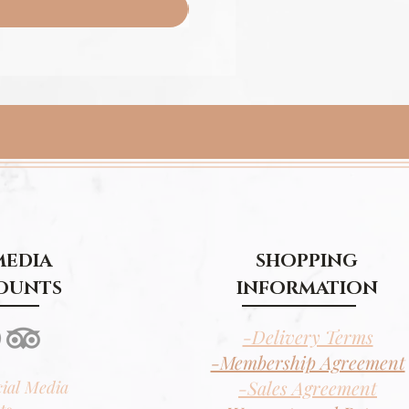
MEDIA
SHOPPING
OUNTS
INFORMATION
-Delivery Terms
-Membership Agreement
-Sales Agreement
cial Media