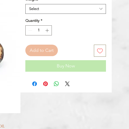
Select
Quantity
*
Add to Cart
Buy Now
ol