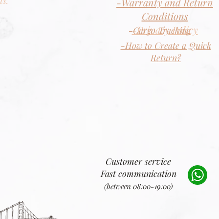
ts.
-Warranty and Return
Conditions
-Privacy Policy
-Cargo Tracking
-How to Create a Quick
Return?
Customer service
Fast communication
(between 08:00-19:00)