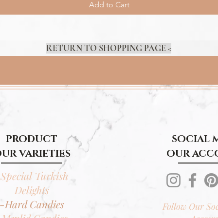
Add to Cart
RETURN TO SHOPPING PAGE <
PRODUCT
SOCIAL 
UR VARIETIES
OUR ACC
Special Turkish
Delights
-Hard Candies
Follow Our So
-Mevlid Candies