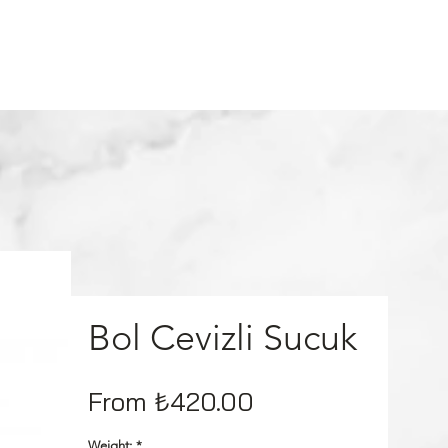
tion
Shopping
Log In
Bol Cevizli Sucuk
Sale
From
₺420.00
Price
Weight:
*