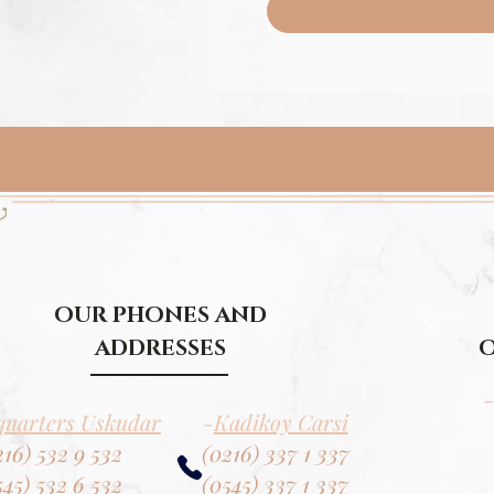
OUR PHONES AND
ADDRESSES
O
-
uarters Uskudar
-
Kadikoy Carsi
216) 532 9 532
(0216) 337 1 337
545) 532 6 532
(0545) 337 1 337