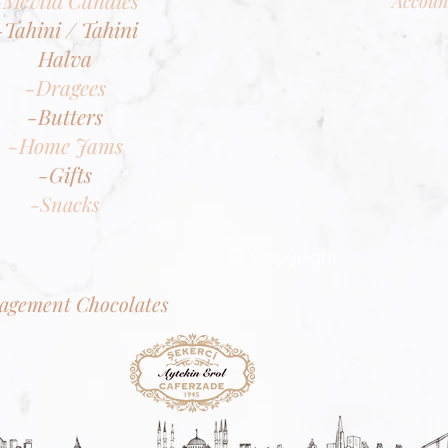
Accoun
-Tahini / Tahini
Halva
-Dragees
-Butters
-Home Jams
-Gifts
-Snacks
© Copyright
agement Chocolates