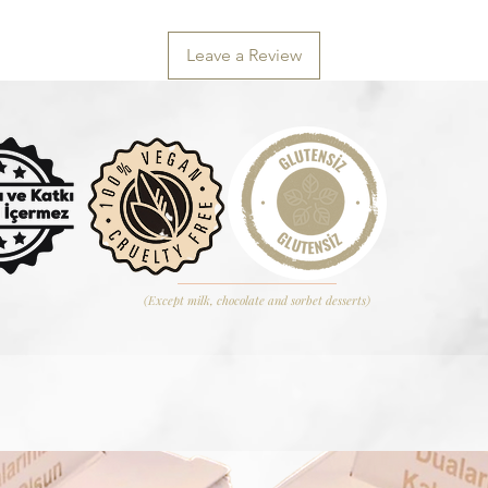
Leave a Review
(Except milk, chocolate and sorbet desserts)