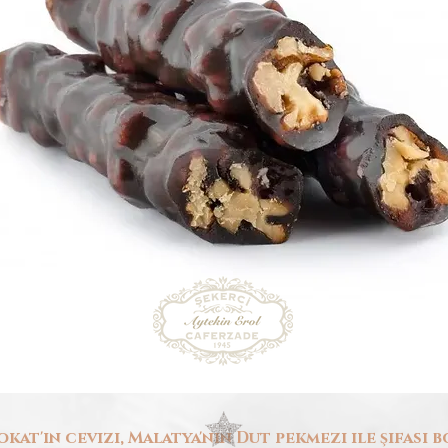
okat'ın cevizi, Malatya'nın Dut pekmezi ile şifası b