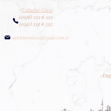
-
Uskudar Carsi
(0216) 532 6 532
(0545) 532 6 532
aytekinerol@caferzade.com.tr
-Eng
© Copyright