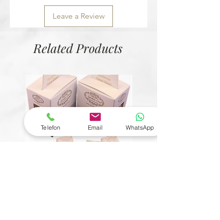
Leave a Review
Related Products
Telefon
Email
WhatsApp
© Copyright
6 Çeşit Mevlit Lokumu
Bütün Fındıklı Kristal Çik