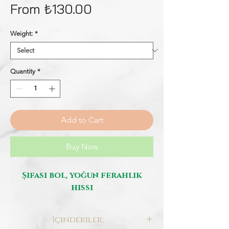
Price
From ₺130.00
Weight:
*
Quantity
*
Add to Cart
Buy Now
Şifası bol, yoğun ferahlık
hissi
İçindekiler: